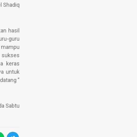
l Shadiq
an hasil
uru-guru
ya mampu
n sukses
ja keras
wa untuk
datang ”
da Sabtu