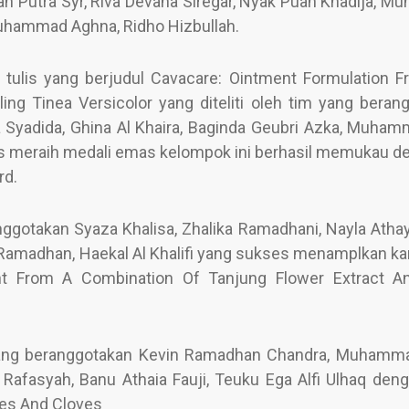
an Putra Syr, Riva Devana Siregar, Nyak Puan Khadija, 
uhammad Aghna, Ridho Hizbullah.
a tulis yang berjudul Cavacare: Ointment Formulation 
ing Tinea Versicolor yang diteliti oleh tim yang beran
 Syadida, Ghina Al Khaira, Baginda Geubri Azka, Muham
es meraih medali emas kelompok ini berhasil memukau de
rd.
nggotakan Syaza Khalisa, Zhalika Ramadhani, Nayla Athay
q Ramadhan, Haekal Al Khalifi yang sukses menamplkan ka
ant From A Combination Of Tanjung Flower Extract 
yang beranggotakan Kevin Ramadhan Chandra, Muhamm
i Rafasyah, Banu Athaia Fauji, Teuku Ega Alfi Ulhaq deng
es And Cloves