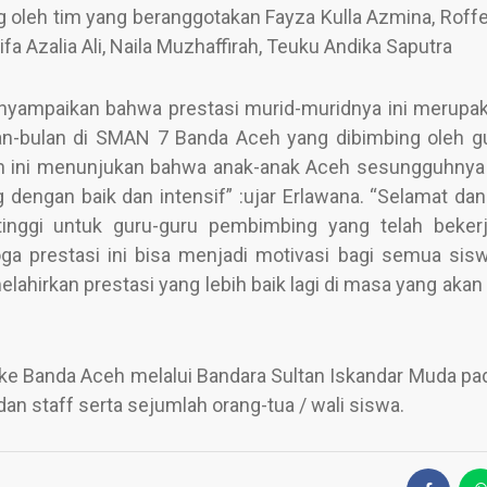
ng oleh tim yang beranggotakan Fayza Kulla Azmina, Roffe
ifa Azalia Ali, Naila Muzhaffirah, Teuku Andika Saputra
enyampaikan bahwa prestasi murid-muridnya ini merupak
lan-bulan di SMAN 7 Banda Aceh yang dibimbing oleh g
ian ini menunjukan bahwa anak-anak Aceh sesungguhn
ng dengan baik dan intensif” :ujar Erlawana. “Selamat da
inggi untuk guru-guru pembimbing yang telah beker
ga prestasi ini bisa menjadi motivasi bagi semua sis
ahirkan prestasi yang lebih baik lagi di masa yang akan 
ke Banda Aceh melalui Bandara Sultan Iskandar Muda pa
n staff serta sejumlah orang-tua / wali siswa.