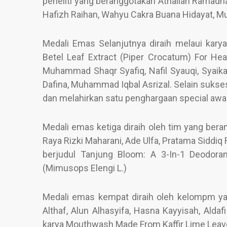
peneliti yang beranggotakan Athallah Ramadh
Hafizh Raihan, Wahyu Cakra Buana Hidayat, M
Medali Emas Selanjutnya diraih melaui kary
Betel Leaf Extract (Piper Crocatum) For Heal
Muhammad Shaqr Syafiq, Nafil Syauqi, Syaika
Dafina, Muhammad Iqbal Asrizal. Selain suks
dan melahirkan satu penghargaan special awa
Medali emas ketiga diraih oleh tim yang bera
Raya Rizki Maharani, Ade Ulfa, Pratama Siddi
berjudul Tanjung Bloom: A 3-In-1 Deodor
(Mimusops Elengi L.)
Medali emas kempat diraih oleh kelompm 
Althaf, Alun Alhasyifa, Hasna Kayyisah, Aldaf
karya Mouthwash Made From Kaffir Lime Leav