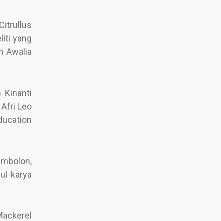
itrullus
iti yang
h Awalia
 Kinanti
Afri Leo
ducation
imbolon,
ul karya
Mackerel