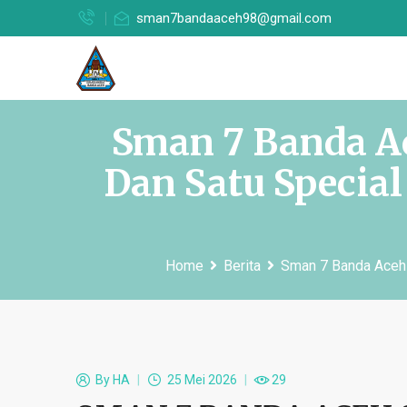
sman7bandaaceh98@gmail.com
Sman 7 Banda Ac
Dan Satu Specia
Home
Berita
Sman 7 Banda Aceh 
By
HA
25 Mei 2026
29