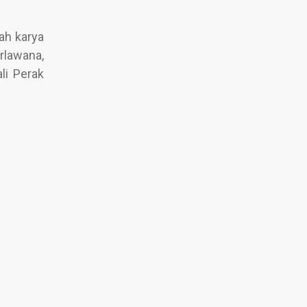
ah karya
rlawana,
li Perak