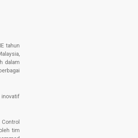
IE tahun
alaysia,
ah dalam
berbagai
inovatif
 Control
oleh tim