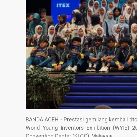
BANDA ACEH - Prestasi gemilang kembali dt
World Young Inventors Exhibition (WYIE) 
Convention Center (KLCC), Malaysia.