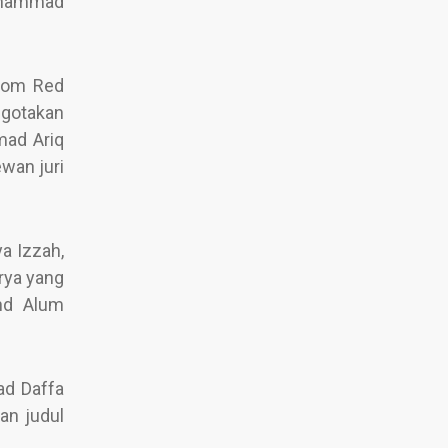
Muhammad
From Red
ggotakan
mad Ariq
wan juri
a Izzah,
rya yang
And Alum
ad Daffa
an judul