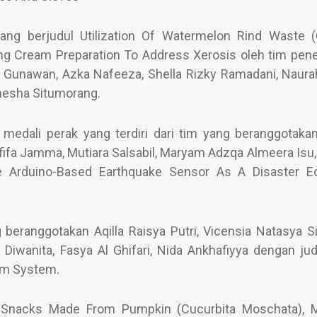
yang berjudul Utilization Of Watermelon Rind Waste (C
ng Cream Preparation To Address Xerosis oleh tim penel
Gunawan, Azka Nafeeza, Shella Rizky Ramadani, Naura
anesha Situmorang.
medali perak yang terdiri dari tim yang beranggotakan
fifa Jamma, Mutiara Salsabil, Maryam Adzqa Almeera Isu, 
le Arduino-Based Earthquake Sensor As A Disaster E
 beranggotakan Aqilla Raisya Putri, Vicensia Natasya S
 Diwanita, Fasya Al Ghifari, Nida Ankhafiyya dengan jud
rm System.
hy Snacks Made From Pumpkin (Cucurbita Moschata), 